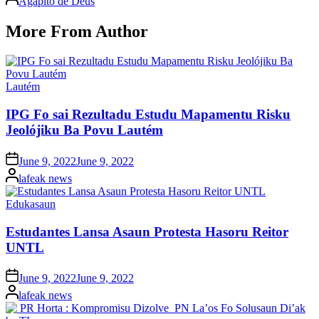
Agapito de Deus
by
More From Author
Posted
Lautém
in
IPG Fo sai Rezultadu Estudu Mapamentu Risku
Jeolójiku Ba Povu Lautém
Posted
June 9, 2022
June 9, 2022
on
Posted
lafeak news
by
Posted
Edukasaun
in
Estudantes Lansa Asaun Protesta Hasoru Reitor
UNTL
Posted
June 9, 2022
June 9, 2022
on
Posted
lafeak news
by