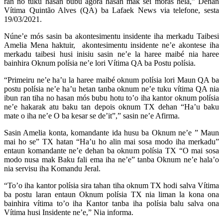
ran no tuku hasan bubu agora hasan mak sei moras hela,” Dehan
Vítima Quintão Alves (QA) ba Lafaek News via telefone, sesta
19/03/2021.
Núne’e mós sasin ba akontesimentu insidente iha merkadu Taibesi
Amelia Mena haktuir, akontesimentu insidente ne’e akontese iha
merkadu taibesi husi inisiu sasin ne’e la haree maibé nia haree
bainhira Oknum polísia ne’e lori Vítima QA ba Postu polísia.
“Primeiru ne’e ha’u la haree maibé oknum polísia lori Maun QA ba
postu polísia ne’e ha’u hetan tanba oknum ne’e tuku vítima QA nia
ibun ran tiha no hasan mós bubu hotu to’o iha kantor oknum polísia
ne’e hakarak atu baku tan depois oknum TX dehan “Ha’u baku
mate o iha ne’e O ba kesar se de’it”,” sasin ne’e Afirma.
Sasin Amelia konta, komandante ida husu ba Oknum ne’e ” Maun
mai ho se” TX hatan “Ha’u ho alin mai sosa modo iha merkadu”
entaun komandante ne’e dehan ba oknum polísia TX “O mai sosa
modo nusa mak Baku fali ema iha ne’e” tanba Oknum ne’e hala’o
nia servisu iha Komandu Jeral.
“To’o iha kantor polísia sira tahan tiha oknum TX hodi salva Vítima
ba postu laran entaun Oknum polísia TX nia liman la kona ona
bainhira vítima to’o iha Kantor tanba iha polísia balu salva ona
Vítima husi Insidente ne’e,” Nia informa.