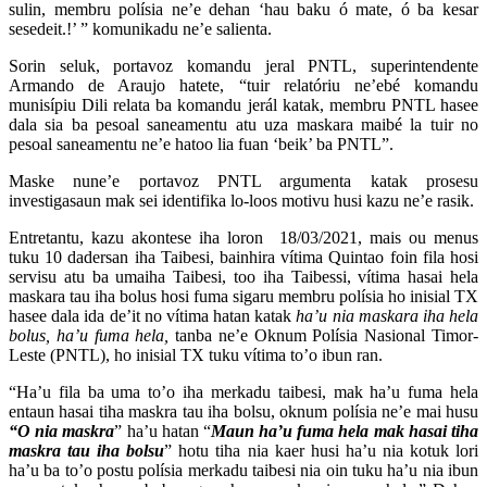
sulin, membru polísia ne’e dehan ‘hau baku ó mate, ó ba kesar
sesedeit.!’ ” komunikadu ne’e salienta.
Sorin seluk, portavoz komandu jeral PNTL, superintendente
Armando de Araujo hatete, “tuir relatóriu ne’ebé komandu
munisípiu Dili relata ba komandu jerál katak, membru PNTL hasee
dala sia ba pesoal saneamentu atu uza maskara maibé la tuir no
pesoal saneamentu ne’e hatoo lia fuan ‘beik’ ba PNTL”.
Maske nune’e portavoz PNTL argumenta katak prosesu
investigasaun mak sei identifika lo-loos motivu husi kazu ne’e rasik.
Entretantu, kazu akontese iha loron 18/03/2021, mais ou menus
tuku 10 dadersan iha Taibesi, bainhira vítima Quintao foin fila hosi
servisu atu ba umaiha Taibesi, too iha Taibessi, vítima hasai hela
maskara tau iha bolus hosi fuma sigaru membru polísia ho inisial TX
hasee dala ida de’it no vítima hatan katak
ha’u nia maskara iha hela
bolus, ha’u fuma hela,
tanba ne’e Oknum Polísia Nasional Timor-
Leste (PNTL), ho inisial TX tuku vítima to’o ibun ran.
“Ha’u fila ba uma to’o iha merkadu taibesi, mak ha’u fuma hela
entaun hasai tiha maskra tau iha bolsu, oknum polísia ne’e mai husu
“O nia maskra
” ha’u hatan “
Maun ha’u fuma hela mak hasai tiha
maskra tau iha bolsu
” hotu tiha nia kaer husi ha’u nia kotuk lori
ha’u ba to’o postu polísia merkadu taibesi nia oin tuku ha’u nia ibun