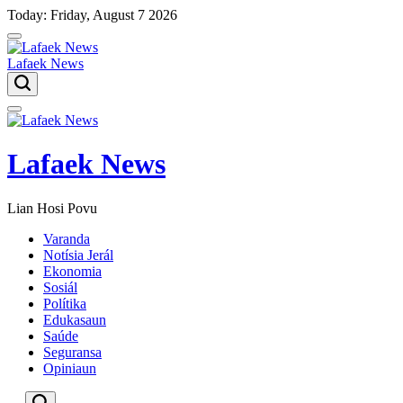
Skip
Today: Friday, August 7 2026
to
content
Lafaek News
Menu
Lafaek News
Lian Hosi Povu
Varanda
Notísia Jerál
Ekonomia
Sosiál
Polítika
Edukasaun
Saúde
Seguransa
Opiniaun