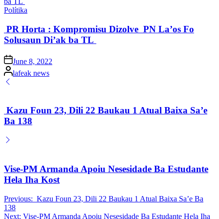
Posted
Polítika
in
PR Horta : Kompromisu Dizolve PN La’os Fo
Solusaun Di’ak ba TL
Posted
June 8, 2022
on
Posted
lafeak news
by
Kazu Foun 23, Dili 22 Baukau 1 Atual Baixa Sa’e
Ba 138
Vise-PM Armanda Apoiu Nesesidade Ba Estudante
Hela Iha Kost
Post
Previous:
Kazu Foun 23, Dili 22 Baukau 1 Atual Baixa Sa’e Ba
138
navigation
Next:
Vise-PM Armanda Apoiu Nesesidade Ba Estudante Hela Iha