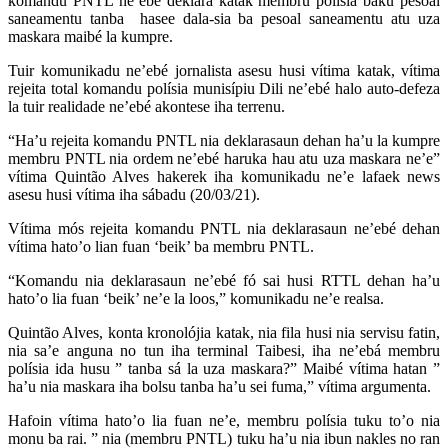
komandu PNTL ne’ebé deklara katak membru polísia baku pesoal
saneamentu tanba hasee dala-sia ba pesoal saneamentu atu uza
maskara maibé la kumpre.
Tuir komunikadu ne’ebé jornalista asesu husi vítima katak, vítima
rejeita total komandu polísia munisípiu Dili ne’ebé halo auto-defeza
la tuir realidade ne’ebé akontese iha terrenu.
“Ha’u rejeita komandu PNTL nia deklarasaun dehan ha’u la kumpre
membru PNTL nia ordem ne’ebé haruka hau atu uza maskara ne’e”
vítima Quintão Alves hakerek iha komunikadu ne’e lafaek news
asesu husi vítima iha sábadu (20/03/21).
Vítima mós rejeita komandu PNTL nia deklarasaun ne’ebé dehan
vítima hato’o lian fuan ‘beik’ ba membru PNTL.
“Komandu nia deklarasaun ne’ebé fó sai husi RTTL dehan ha’u
hato’o lia fuan ‘beik’ ne’e la loos,” komunikadu ne’e realsa.
Quintão Alves, konta kronolójia katak, nia fila husi nia servisu fatin,
nia sa’e anguna no tun iha terminal Taibesi, iha ne’ebá membru
polísia ida husu ” tanba sá la uza maskara?” Maibé vítima hatan ”
ha’u nia maskara iha bolsu tanba ha’u sei fuma,” vítima argumenta.
Hafoin vítima hato’o lia fuan ne’e, membru polísia tuku to’o nia
monu ba rai. ” nia (membru PNTL) tuku ha’u nia ibun nakles no ran