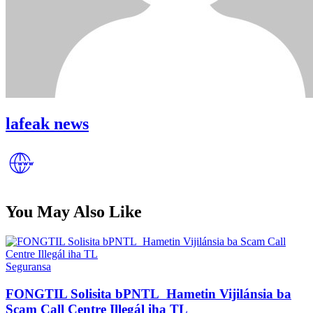
lafeak news
You May Also Like
Posted
Seguransa
in
FONGTIL Solisita bPNTL Hametin Vijilánsia ba
Scam Call Centre Illegál iha TL