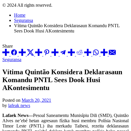
© 2024 All rights reserved.
Home
Seguransa
Vítima Quintão Konsidera Deklarasaun Komandu PNTL
Sees Dook Husi AKontesimentu
Share
Posted
Seguransa
in
Vítima Quintão Konsidera Deklarasaun
Komandu PNTL Sees Dook Husi
AKontesimentu
Posted on
March 20, 2021
by
lafeak news
Lafaek News—
Pesoal Saneamentu Munisípiu Dili (SMD), Quintão
Alves ne’ebé hetan agresaun fízika husi membru Polísia Nasional
Timor Leste (PNTL) iha merkadu Taibesi, rezeita deklarasaun