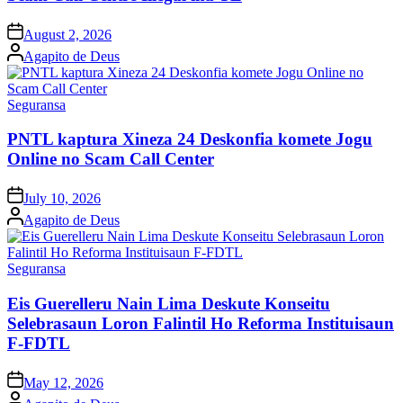
Posted
August 2, 2026
on
Posted
Agapito de Deus
by
Posted
Seguransa
in
PNTL kaptura Xineza 24 Deskonfia komete Jogu
Online no Scam Call Center
Posted
July 10, 2026
on
Posted
Agapito de Deus
by
Posted
Seguransa
in
Eis Guerelleru Nain Lima Deskute Konseitu
Selebrasaun Loron Falintil Ho Reforma Instituisaun
F-FDTL
Posted
May 12, 2026
on
Posted