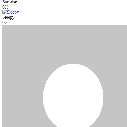
Surprise
0%
Sleepy
0%