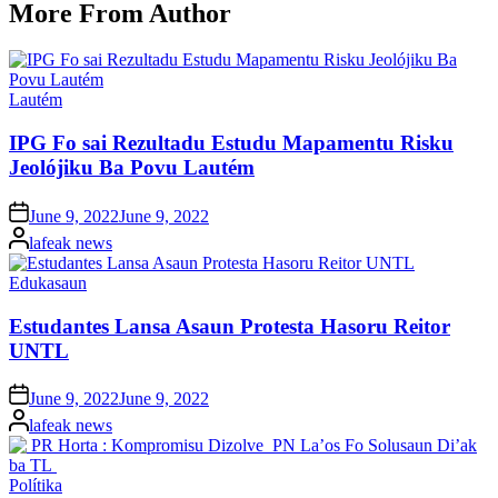
More From Author
Posted
Lautém
in
IPG Fo sai Rezultadu Estudu Mapamentu Risku
Jeolójiku Ba Povu Lautém
Posted
June 9, 2022
June 9, 2022
on
Posted
lafeak news
by
Posted
Edukasaun
in
Estudantes Lansa Asaun Protesta Hasoru Reitor
UNTL
Posted
June 9, 2022
June 9, 2022
on
Posted
lafeak news
by
Posted
Polítika