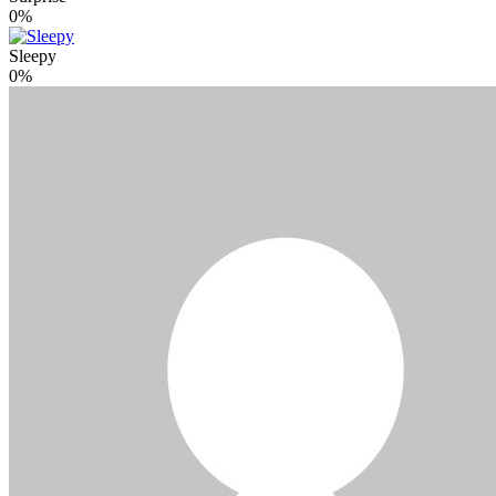
0%
Sleepy
0%