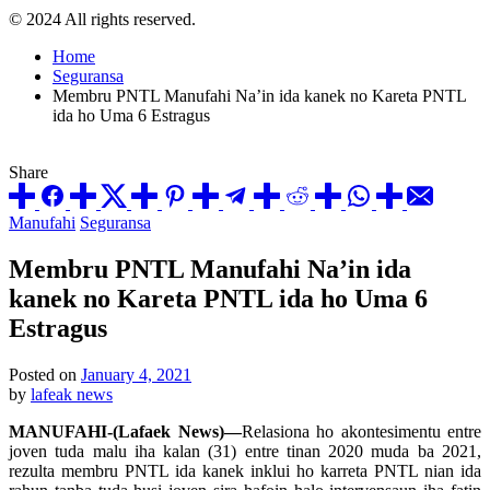
© 2024 All rights reserved.
Home
Seguransa
Membru PNTL Manufahi Na’in ida kanek no Kareta PNTL
ida ho Uma 6 Estragus
Share
Posted
Manufahi
Seguransa
in
Membru PNTL Manufahi Na’in ida
kanek no Kareta PNTL ida ho Uma 6
Estragus
Posted on
January 4, 2021
by
lafeak news
MANUFAHI-(Lafaek News)—
Relasiona ho akontesimentu entre
joven tuda malu iha kalan (31) entre tinan 2020 muda ba 2021,
rezulta membru PNTL ida kanek inklui ho karreta PNTL nian ida