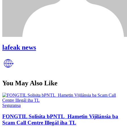
lafeak news
You May Also Like
Posted
Seguransa
in
FONGTIL Solisita bPNTL Hametin Vijilánsia ba
Scam Call Centre Illegál iha TL