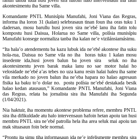
rahun tanba tuda husi joven sira hafoin halo intervensaun iha fatin
akontesimentu iha Same villa.
Komandante PNTL Munisípiu Manufahi, Joni Viana das Regras,
informa iha loron 31 (kalan) selebrasaun tinan foun iha oras tuku 1
dadersan, mosu barullu husi joven sira ne’ebé lanu iha fatin tolu
kompostu husi Daisua, Holarua no Same villa, polísia munisípiu
Manufahi konsege normaliza tanba iha kalan ne’e vizilánsiamásimu.
“Ita hala’o atendementu ba kazu lubuk ida ne’ebé akontese iha suku
hola-rua, Daisua no Same vila no iha horas tuku 1 kalan mosu
insedente ida,husi joven balun ba joven sira seluk no iha
akontesimentu jeven barak maka lanu no sae motor halai ho
velosidade ne’ebé a’as tebes no uza kanu resin halai haleu iha same
vila merkado no joven balun iha ne’eba hapara no halao agresaun
fisika ka baku to’o dolar no. postu polísia ne’ebé destakada besik
halao kedan atausaun,” Komandante PNTL Manufahi, Joni Viana
das Regras, relata ba jornalista sira iha Manufahi iha Segunda
(1/04/2021).
Nia haktuir, iha momentu akontese problema refere, membru PNTL
sira iha difikuldade atu halo intervensaun hafoin hetan apoiu tan husi
membru PNTL sira ne’ebé patrolla hela iha area seluk mai apoiu tan
mak situasaun foin bele normal.
“Prontu ita simu tiha informasaun ida ne’e infelismente membru sira