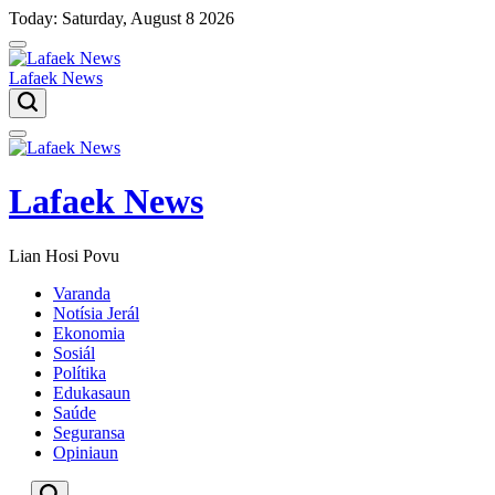
Skip
Today: Saturday, August 8 2026
to
content
Lafaek News
Menu
Lafaek News
Lian Hosi Povu
Varanda
Notísia Jerál
Ekonomia
Sosiál
Polítika
Edukasaun
Saúde
Seguransa
Opiniaun