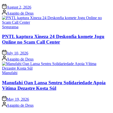
Posted
August 2, 2026
on
Posted
Agapito de Deus
by
Posted
Seguransa
in
PNTL kaptura Xineza 24 Deskonfia komete Jogu
Online no Scam Call Center
Posted
July 10, 2026
on
Posted
Agapito de Deus
by
Posted
Manufahi
in
Manufahi Oan Lansa Sentru Solidariedade Apoia
Vítima Dezastre Kosta Súl
Posted
May 19, 2026
on
Posted
Agapito de Deus
by