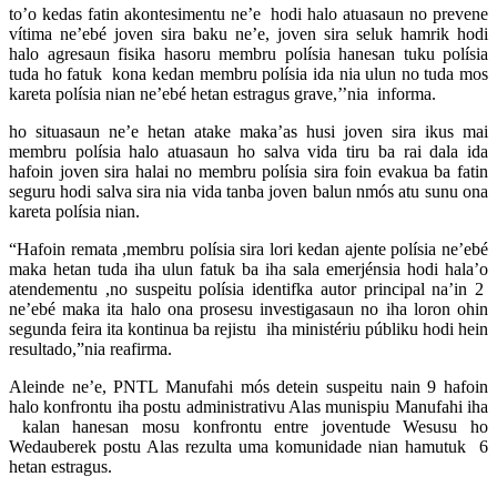
to’o kedas fatin akontesimentu ne’e hodi halo atuasaun no prevene
vítima ne’ebé joven sira baku ne’e, joven sira seluk hamrik hodi
halo agresaun fisika hasoru membru polísia hanesan tuku polísia
tuda ho fatuk kona kedan membru polísia ida nia ulun no tuda mos
kareta polísia nian ne’ebé hetan estragus grave,’’nia informa.
ho situasaun ne’e hetan atake maka’as husi joven sira ikus mai
membru polísia halo atuasaun ho salva vida tiru ba rai dala ida
hafoin joven sira halai no membru polísia sira foin evakua ba fatin
seguru hodi salva sira nia vida tanba joven balun nmós atu sunu ona
kareta polísia nian.
“Hafoin remata ,membru polísia sira lori kedan ajente polísia ne’ebé
maka hetan tuda iha ulun fatuk ba iha sala emerjénsia hodi hala’o
atendementu ,no suspeitu polísia identifka autor principal na’in 2
ne’ebé maka ita halo ona prosesu investigasaun no iha loron ohin
segunda feira ita kontinua ba rejistu iha ministériu públiku hodi hein
resultado,”nia reafirma.
Aleinde ne’e, PNTL Manufahi mós detein suspeitu nain 9 hafoin
halo konfrontu iha postu administrativu Alas munispiu Manufahi iha
kalan hanesan mosu konfrontu entre joventude Wesusu ho
Wedauberek postu Alas rezulta uma komunidade nian hamutuk 6
hetan estragus.