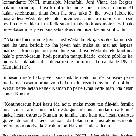
komandante PNTL munisípiu Manufahi, Joni Viana das Regras,
haktuir kronolojia husi kronfrontus ne’e mosu mos iha loron 31
kalan selebrasaun tinan foun iha oras tuku 3 ,iha joven lubuk ida
husi aldeia Wedauberek halo movimentasaun ho motor kanu resin
hodi ba to’o aldeia Umaferik suku Umaberloik gas motor hodi halo
provokasaun ba joven sira seluk ikus mai mosu kedan konfrontu.
‘”Akontesimentu ne’e joven husi Wedauberek
gas motor
kanu resin
mai iha uma berloik no iha joven nain maka sai mai atu hapara,
maibé la konseque no joventude sira husi Wedauberek kontinua
hala’o provokasaun hodi perturba tranquilidade ordem públiku ka
moris la hakmatek iha aldeia refere,’’informa komandante PNTL
Manufahi ne’e.
Situasaun ne’e halo joven sira diskute malu nune’e konsege parte
rua hamosu asaun brutalizmu baku malu rezulta joven na’in 4 husi
Wedauberek hetan kanek Kaman no parte Uma Ferik nian ida hetan
kanek Kaman.
“Kontinuasaun husi kazu ida ne’e, maka mosu tan fila-fali familia
uma kain sira nia uma hetan estragus no husi familai uma kain 4
maka hetan estragus Kaman no familia uma kain rua hetan estargus
grave depois iha keos kiikoan ida hetan sunu husi akontesimentu
refere no motorizada 7 rahun no ida sunu.’’nia salienta.