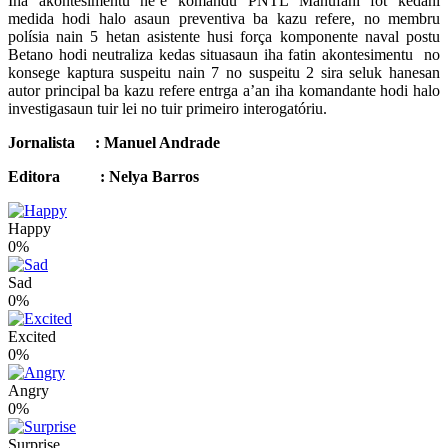
Iha akontesimentu ne’e komandu PNTL Manufahi fot kedani
medida hodi halo asaun preventiva ba kazu refere, no membru
polísia nain 5 hetan asistente husi força komponente naval postu
Betano hodi neutraliza kedas situasaun iha fatin akontesimentu no
konsege kaptura suspeitu nain 7 no suspeitu 2 sira seluk hanesan
autor principal ba kazu refere entrga a’an iha komandante hodi halo
investigasaun tuir lei no tuir primeiro interogatóriu.
Jornalista : Manuel Andrade
Editora : Nelya Barros
Happy
0%
Sad
0%
Excited
0%
Angry
0%
Surprise