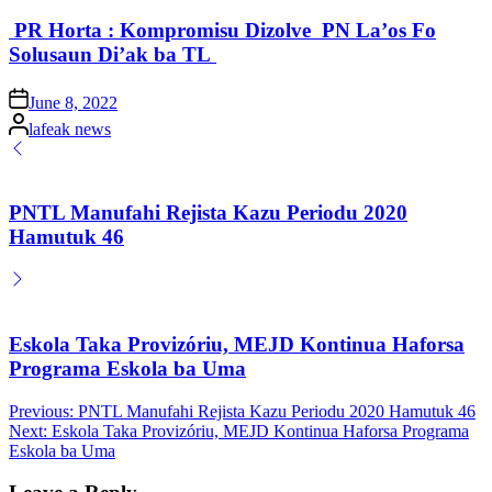
in
PR Horta : Kompromisu Dizolve PN La’os Fo
Solusaun Di’ak ba TL
Posted
June 8, 2022
on
Posted
lafeak news
by
PNTL Manufahi Rejista Kazu Periodu 2020
Hamutuk 46
Eskola Taka Provizóriu, MEJD Kontinua Haforsa
Programa Eskola ba Uma
Post
Previous:
PNTL Manufahi Rejista Kazu Periodu 2020 Hamutuk 46
Next:
Eskola Taka Provizóriu, MEJD Kontinua Haforsa Programa
navigation
Eskola ba Uma