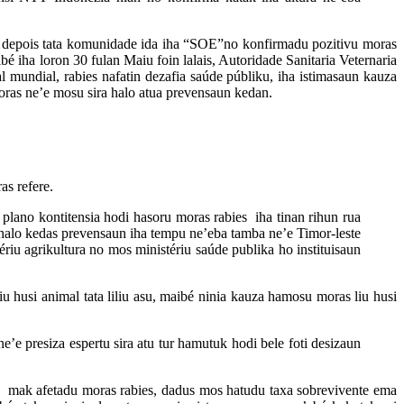
te depois tata komunidade ida iha “SOE”no konfirmadu pozitivu moras
bé iha loron 30 fulan Maiu foin lalais, Autoridade Sanitaria Veternaria
 mundial, rabies nafatin dezafia saúde públiku, iha istimasaun kauza
oras ne’e mosu sira halo atua prevensaun kedan.
as refere.
 plano kontitensia hodi hasoru moras rabies iha tinan rihun rua
 halo kedas prevensaun iha tempu ne’eba tamba ne’e Timor-leste
ériu agrikultura no mos ministériu saúde publika ho instituisaun
u husi animal tata liliu asu, maibé ninia kauza hamosu moras liu husi
’e presiza espertu sira atu tur hamutuk hodi bele foti desizaun
ia mak afetadu moras rabies, dadus mos hatudu taxa sobrevivente ema