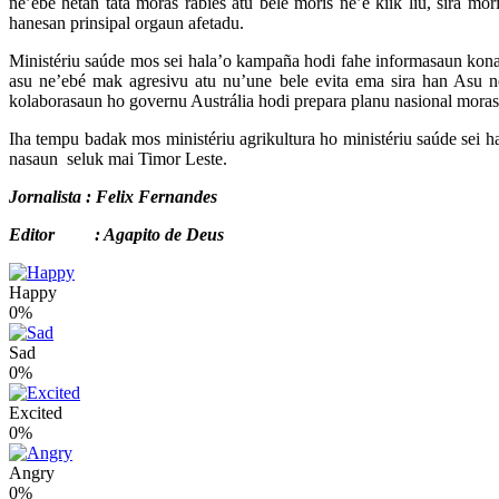
ne’ebé hetan tata moras rabies atu bele moris ne’e kiik liu, sira m
hanesan prinsipal orgaun afetadu.
Ministériu saúde mos sei hala’o kampaña hodi fahe informasaun kona
asu ne’ebé mak agresivu atu nu’une bele evita ema sira han Asu n
kolaborasaun ho governu Austrália hodi prepara planu nasional moras 
Iha tempu badak mos ministériu agrikultura ho ministériu saúde sei h
nasaun seluk mai Timor Leste.
Jornalista : Felix Fernandes
Editor : Agapito de Deus
Happy
0%
Sad
0%
Excited
0%
Angry
0%