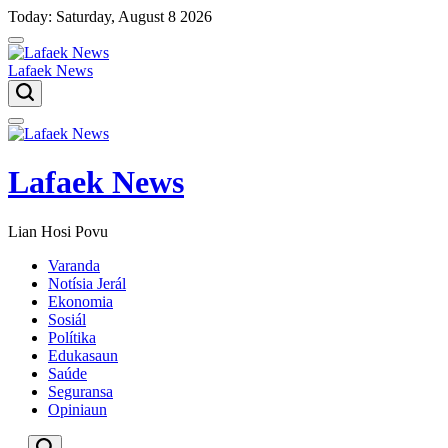
Skip
Today: Saturday, August 8 2026
to
content
Lafaek News
Menu
Lafaek News
Lian Hosi Povu
Varanda
Notísia Jerál
Ekonomia
Sosiál
Polítika
Edukasaun
Saúde
Seguransa
Opiniaun