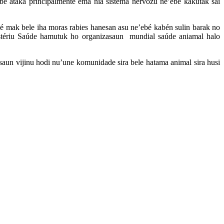
’ebé ataka principalmente ema nia sistema nervozu ne’ebé kakutak sai
é mak bele iha moras rabies hanesan asu ne’ebé kabén sulin barak no
nistériu Saúde hamutuk ho organizasaun mundial saúde aniamal halo
asaun vijinu hodi nu’une komunidade sira bele hatama animal sira husi