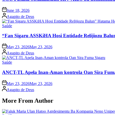
Posted
June 18, 2026
on
Posted
Agapito de Deus
by
Posted
Saúde
in
“Fan Sigaru ASSKiHA Hosi Entidade Relijiozu Balu
Posted
May 23, 2026
May 23, 2026
on
Posted
Agapito de Deus
by
Posted
Saúde
in
ANCT-TL Apela Inan-Aman kontrola Oan Sira Fum
Posted
May 23, 2026
May 23, 2026
on
Posted
Agapito de Deus
by
More From Author