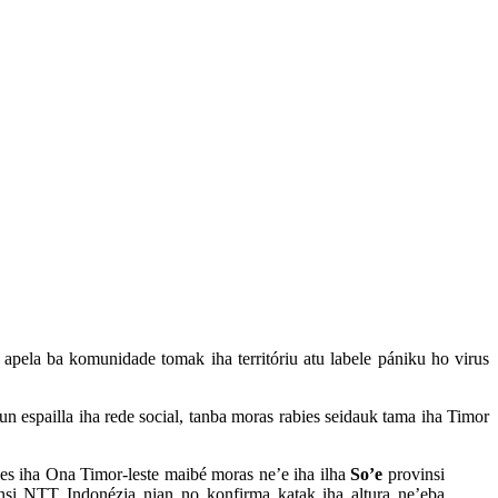
apela ba komunidade tomak iha territóriu atu labele pániku ho virus
 espailla iha rede social, tanba moras rabies seidauk tama iha Timor
ies iha Ona Timor-leste maibé moras ne’e iha ilha
So’e
provinsi
nsi NTT Indonézia nian no konfirma katak iha altura ne’eba