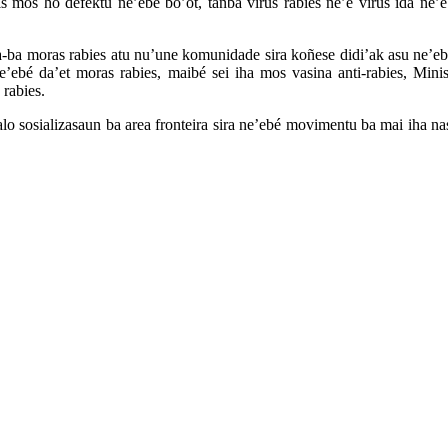
oris mos ho defektu ne’ebé bo’ot, tanba virus rabies ne’e virus ida ne
-ba moras rabies atu nu’une komunidade sira koñese didi’ak asu ne’eb
e’ebé da’et moras rabies, maibé sei iha mos vasina anti-rabies, Mi
rabies.
alo sosializasaun ba area fronteira sira ne’ebé movimentu ba mai iha n