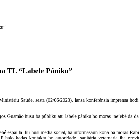
iku”
ma TL “Labele Pániku”
nistériu Saúde, sesta (02/06/2023), lansa konferénsia imprensa hodi 
gos Gusmão husu ba públiku atu labele pániku ho moras ne’ebé da-daun
’ebé espailla liu husi media social,iha informasaun kona-ba moras Rab
alo kedas kontaktu ho autoridade sanitária veternaria iha provi