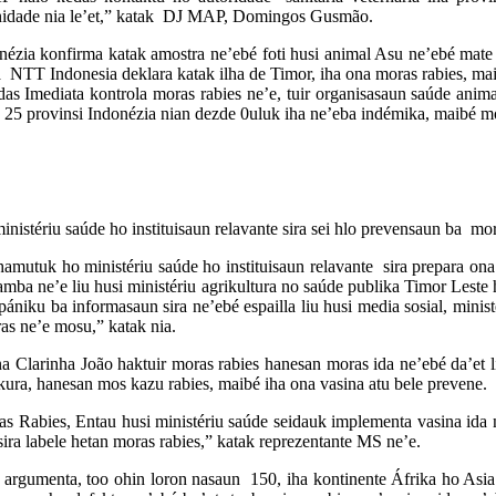
munidade nia le’et,” katak DJ MAP, Domingos Gusmão.
onézia konfirma katak amostra ne’ebé foti husi animal Asu ne’ebé ma
ia NTT Indonesia deklara katak ilha de Timor, iha ona moras rabies, mai
s Imediata kontrola moras rabies ne’e, tuir organisasaun saúde animal
 25 provinsi Indonézia nian dezde 0uluk iha ne’eba indémika, maibé m
inistériu saúde ho instituisaun relavante sira sei hlo prevensaun ba mor
hamutuk ho ministériu saúde ho instituisaun relavante sira prepara ona
amba ne’e liu husi ministériu agrikultura no saúde publika Timor Leste
pániku ba informasaun sira ne’ebé espailla liu husi media sosial, minist
ras ne’e mosu,” katak nia.
na Clarinha João haktuir moras rabies hanesan moras ida ne’ebé da’et li
 kura, hanesan mos kazu rabies, maibé iha ona vasina atu bele prevene.
 Rabies, Entau husi ministériu saúde seidauk implementa vasina ida ne
ira labele hetan moras rabies,” katak reprezentante MS ne’e.
ão argumenta, too ohin loron nasaun 150, iha kontinente Áfrika ho As