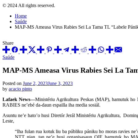
© 2024 All rights reserved.
Home
Saúde
MAP-MS Ameasa Virus Rabies Sei La Tama TL “Labele Pán
Share
Posted
Saúde
in
MAP-MS Ameasa Virus Rabies Sei La Ta
Posted on
June 2, 2023
June 3, 2023
by
acacio pinto
Lafaek News—
Ministériu Agrikultura Peskas (MAP), hamutuk ho Mi
RABIES ne’ebé da-daun espailla iha media sosiál.
Asuntu ne’e hato’o husi Diretór Jerál Ministériu Agrikultura, Domin
Leste,
“Iha fulan rua kotuk liu ba públiku pániku ho moras ravies ne
NTT nian, tan ne’e husi organisasaun OIE hamutuk ho MAP h