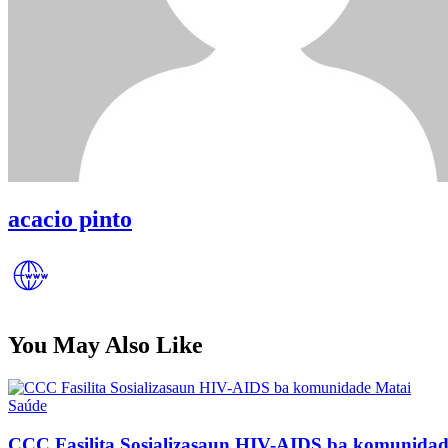
acacio pinto
You May Also Like
Posted
Saúde
in
CCC Fasilita Sosializasaun HIV-AIDS ba komunidad