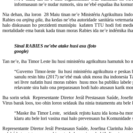
informasaun ne’e nudar rumoris, sira ne’ebé espailaa iha ko
Nia dehan, iha loron 28 Maiu tinan ne’e Ministériu Agrikultura Ind
Rabies ou
anjing gila
, iha kedas ne’eba autoridade sanitária veternar
halo diskusaun ho prezidenti munisípiu kafaten TTU hodi foti medida
mortalidade ema barak kada tinan moras Rabies ida ne’e indémika iha
Sinal RABIES ne’ebe atake husi asu (foto
google)
Tan ne’e, iha Timor Leste liu husi ministériu agrikultura hamutuk ho m
“Guverno Timor-leste liu husi ministériu agrikultura e peskas 
sanulu resin hitu (2017) ne’ebé mak uluk mosu iha indonesia T
sei livre nafatin husi moras rabies husu mos ba publiku labele 
relavante sira halo ona preparasaun hodi halo atusaun karik mo
Iha sorin seluk Representante Diretor Jerál Prestasaun Saúde, Josefi
Virus barak loos, too ohin loron seidauk iha ninia tratamentu atu bele
“Maske iha Timor Leste, seidauk rejistu kazu ida kona-ba moras
klaru atu bele lori vasina mai halo prevensaun ba Komunidade s
Representante Diretor Jerál Prestasaun Saúde, Josefina Clarinha Jo