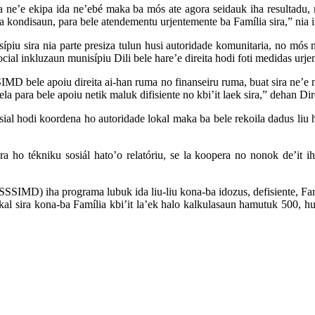
ida ne’e ekipa ida ne’ebé maka ba mós ate agora seidauk iha resultadu
a kondisaun, para bele atendementu urjentemente ba Família sira,” nia 
nisípiu sira nia parte presiza tulun husi autoridade komunitaria, no m
cial inkluzaun munisípiu Dili bele hare’e direita hodi foti medidas urjen
MD bele apoiu direita ai-han ruma no finanseiru ruma, buat sira ne’e mós
a para bele apoiu netik maluk difisiente no kbi’it laek sira,” dehan Dir
ial hodi koordena ho autoridade lokal maka ba bele rekoila dadus liu hus
 ho tékniku sosiál hato’o relatóriu, se la koopera no nonok de’it iha
SSSIMD) iha programa lubuk ida liu-liu kona-ba idozus, defisiente, Famí
okal sira kona-ba Família kbi’it la’ek halo kalkulasaun hamutuk 500, h