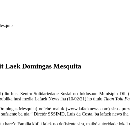
esquita
iit Laek Domingas Mesquita
I) liu husi Sentru Solidariedade Sosial no Inklusaun Munisípiu Dili 
publika husi media Lafaek News iha (10/02/21) ho titulu
Tinan Tolu F
k (Domingas Mesquita) ne’ebé maluk (www.lafaeknews.com) sira aprez
sufsiente ba nia,” Diretór SSSIMD, Luis da Costa, ba lafaek news iha n
 hare’e Família kbi’it la’ek no defisiente sira, maibé autoridade lokal 