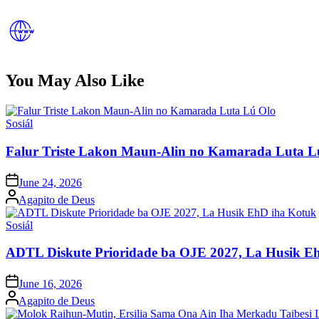
You May Also Like
Posted
Sosiál
in
Falur Triste Lakon Maun-Alin no Kamarada Luta L
Posted
June 24, 2026
on
Posted
Agapito de Deus
by
Posted
Sosiál
in
ADTL Diskute Prioridade ba OJE 2027, La Husik E
Posted
June 16, 2026
on
Posted
Agapito de Deus
by