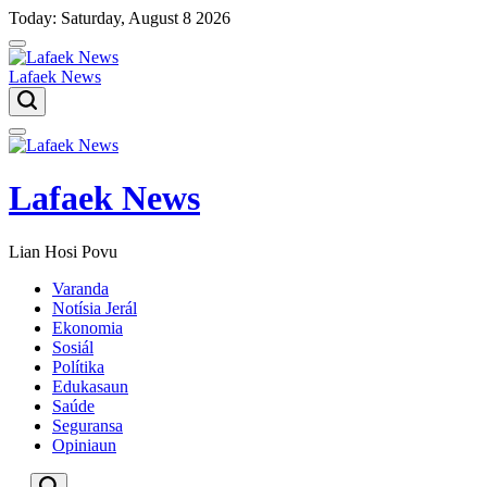
Skip
Today: Saturday, August 8 2026
to
content
Lafaek News
Menu
Lafaek News
Lian Hosi Povu
Varanda
Notísia Jerál
Ekonomia
Sosiál
Polítika
Edukasaun
Saúde
Seguransa
Opiniaun