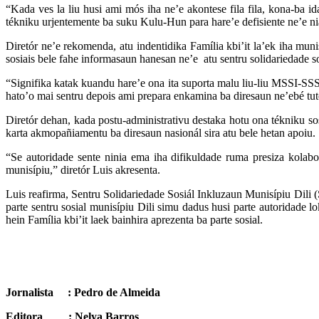
“Kada ves la liu husi ami mós iha ne’e akontese fila fila, kona-ba 
tékniku urjentemente ba suku Kulu-Hun para hare’e defisiente ne’e ni
Diretór ne’e rekomenda, atu indentidika Família kbi’it la’ek iha mu
sosiais bele fahe informasaun hanesan ne’e atu sentru solidariedade so
“Signifika katak kuandu hare’e ona ita suporta malu liu-liu MSSI-SSSI
hato’o mai sentru depois ami prepara enkamina ba diresaun ne’ebé tutel
Diretór dehan, kada postu-administrativu destaka hotu ona tékniku sos
karta akmopañiamentu ba diresaun nasionál sira atu bele hetan apoiu.
“Se autoridade sente ninia ema iha difikuldade ruma presiza kolabora
munisípiu,” diretór Luis akresenta.
Luis reafirma, Sentru Solidariedade Sosiál Inkluzaun Munisípiu Dili (
parte sentru sosial munisípiu Dili simu dadus husi parte autoridade l
hein Família kbi’it laek bainhira aprezenta ba parte sosial.
Jornalista : Pedro de Almeida
Editora : Nelya Barros