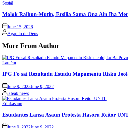
Posted
Sosiál
in
Molok Raihun-Mutin, Ersilia Sama Ona Ain Iha Mer
Posted
June 15, 2026
on
Posted
Agapito de Deus
by
More From Author
Posted
Lautém
in
IPG Fo sai Rezultadu Estudu Mapamentu Risku Jeo
Posted
June 9, 2022
June 9, 2022
on
Posted
lafeak news
by
Posted
Edukasaun
in
Estudantes Lansa Asaun Protesta Hasoru Reitor UN
Posted
June 9, 2022
June 9, 2022