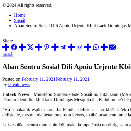
© 2024 All rights reserved.
Home
Sosiál
Aban Sentru Sosial Dili Apoiu Urjente Kbiit Laek Domingas M
Share
Posted
Sosiál
in
Aban Sentru Sosial Dili Apoiu Urjente Kb
Posted on
February 11, 2021
February 11, 2021
by
lafeak news
Lafaek News—
Ministériu Solidariedade Sosiál no Inkluzaun (MSS
tékniku identifika kbiit laek Domingas Mesquita iha Kuluhun ne’ebé 
“Ha’u hakarak esplika kona-ba Família defisiénsia no kbi’it la’e
defisiente, mezmu nia hetan ona osan idosos, maibé orsamentu ne’e la 
Luis esplika, sentru munisípiu Dili maka kompeténsia no obrigasaun atu