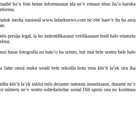
, maibé ha’u foin hetan informasaun ida ne’e entaun aban ha’u haruka
informa.
ós maluk media nasionál www.lafaeknews.com ne’ebé hare’e liu ba area
te.
 presija legal, la ho indentifikasaun verifikasaun hodi halo relatoriu
ektur.
i hasai fotografia no hato’o ba sentru, tuir mai bele sentru bele halo
 fatin oinsá maka sosiál bele rekoilla hotu ema kbi’it la’ek sira iha
lia kbi’it la’ek inklui mós dezastre naturais inundasaun, durante ne’e
usi númeru ne’e sentru soliedariedae sosial Dili apoiu ona no kontinua