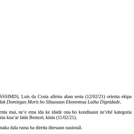
(SSSIMD), Luis da Costa afirma aban sesta (12/02/21) orienta ekipa
aluk Domingas Moris ho SItuasaun Ekonomua Laiha Dignidade.
enta mai, ne’e ema ida ke idade ona ho kondisaun ne’ebé kategoria
ia kna’ar fatin Bemori, kinta (11/02/21).
maka dala ruma ba direita diresaun nasionál.