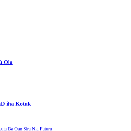
ú Olo
hD iha Kotuk