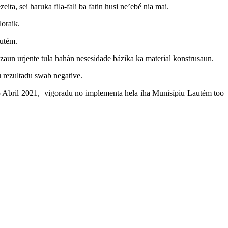
ta, sei haruka fila-fali ba fatin husi ne’ebé nia mai.
loraik.
autém.
azaun urjente tula hahán nesesidade bázika ka material konstrusaun.
u rezultadu swab negative.
25 Abril 2021, vigoradu no implementa hela iha Munisípiu Lautém too