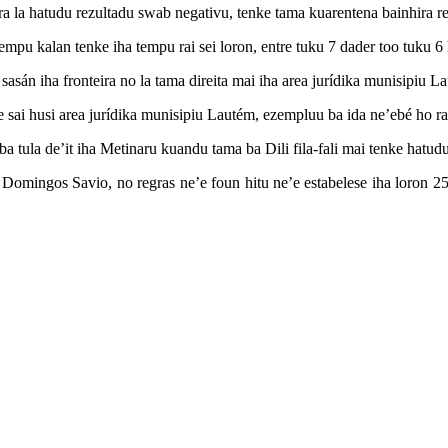
 la hatudu rezultadu swab negativu, tenke tama kuarentena bainhira rezei
tempu kalan tenke iha tempu rai sei loron, entre tuku 7 dader too tuku 6 
 sasán iha fronteira no la tama direita mai iha area jurídika munisipiu L
oke sai husi area jurídika munisipiu Lautém, ezempluu ba ida ne’ebé ho r
ba tula de’it iha Metinaru kuandu tama ba Dili fila-fali mai tenke hatud
 Domingos Savio, no regras ne’e foun hitu ne’e estabelese iha loron 