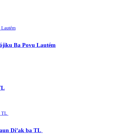
lójiku Ba Povu Lautém
TL
saun Di’ak ba TL