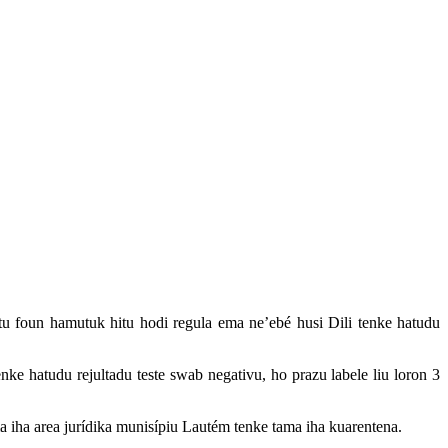
tu foun hamutuk hitu hodi regula ema ne’ebé husi Dili tenke hatudu
ke hatudu rejultadu teste swab negativu, ho prazu labele liu loron 3
 iha area jurídika munisípiu Lautém tenke tama iha kuarentena.