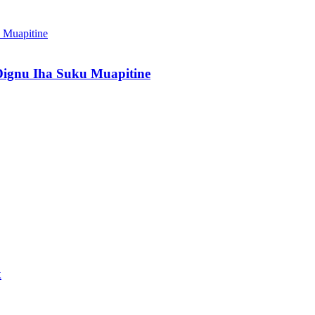
ignu Iha Suku Muapitine
k