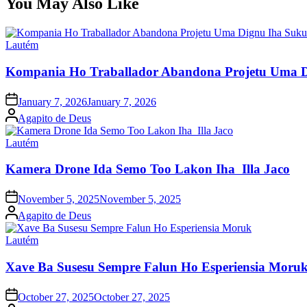
You May Also Like
Posted
Lautém
in
Kompania Ho Traballador Abandona Projetu Uma D
Posted
January 7, 2026
January 7, 2026
on
Posted
Agapito de Deus
by
Posted
Lautém
in
Kamera Drone Ida Semo Too Lakon Iha Illa Jaco
Posted
November 5, 2025
November 5, 2025
on
Posted
Agapito de Deus
by
Posted
Lautém
in
Xave Ba Susesu Sempre Falun Ho Esperiensia Moru
Posted
October 27, 2025
October 27, 2025
on