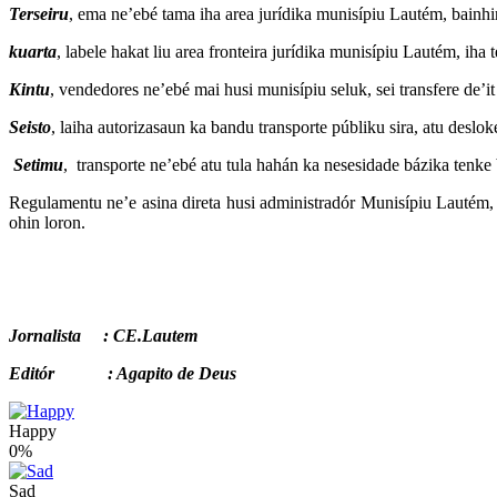
Terseiru
, ema ne’ebé tama iha area jurídika munisípiu Lautém, bainhira
kuarta
, labele hakat liu area fronteira jurídika munisípiu Lautém, iha 
Kintu
, vendedores ne’ebé mai husi munisípiu seluk, sei transfere de’it
Seisto
, laiha autorizasaun ka bandu transporte públiku sira, atu desl
Setimu
, transporte ne’ebé atu tula hahán ka nesesidade bázika tenke 
Regulamentu ne’e asina direta husi administradór Munisípiu Lautém,
ohin loron.
Jornalista : CE.Lautem
Editór : Agapito de Deus
Happy
0%
Sad