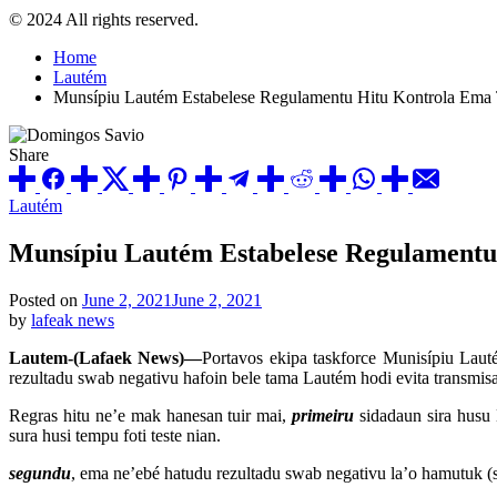
© 2024 All rights reserved.
Home
Lautém
Munsípiu Lautém Estabelese Regulamentu Hitu Kontrola Em
Share
Posted
Lautém
in
Munsípiu Lautém Estabelese Regulament
Posted on
June 2, 2021
June 2, 2021
by
lafeak news
Lautem-(Lafaek News)—
Portavos ekipa taskforce Munisípiu Laut
rezultadu swab negativu hafoin bele tama Lautém hodi evita transmisa
Regras hitu ne’e mak hanesan tuir mai,
primeiru
sidadaun sira husu 
sura husi tempu foti teste nian.
segundu
, ema ne’ebé hatudu rezultadu swab negativu la’o hamutuk (s