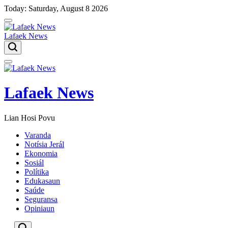
Skip
Today: Saturday, August 8 2026
to
content
Lafaek News
Menu
Lafaek News
Lian Hosi Povu
Varanda
Notísia Jerál
Ekonomia
Sosiál
Polítika
Edukasaun
Saúde
Seguransa
Opiniaun