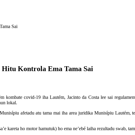
a Tama Sai
u Hitu Kontrola Ema Tama Sai
ém kombate covid-19 iha Lautém, Jacinto da Costa lee sai regulamen
un lokal.
Munisípiu afetadu atu tama mai iha area juridika Munisípiu Lautém, ten
a’e kareta ho motor hamutuk) ho ema ne’ebé laiha rezultadu swab, tama