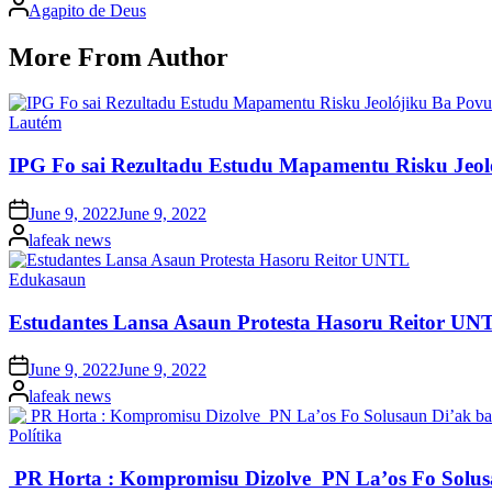
Posted
Agapito de Deus
by
More From Author
Posted
Lautém
in
IPG Fo sai Rezultadu Estudu Mapamentu Risku Jeo
Posted
June 9, 2022
June 9, 2022
on
Posted
lafeak news
by
Posted
Edukasaun
in
Estudantes Lansa Asaun Protesta Hasoru Reitor UN
Posted
June 9, 2022
June 9, 2022
on
Posted
lafeak news
by
Posted
Polítika
in
PR Horta : Kompromisu Dizolve PN La’os Fo Solu