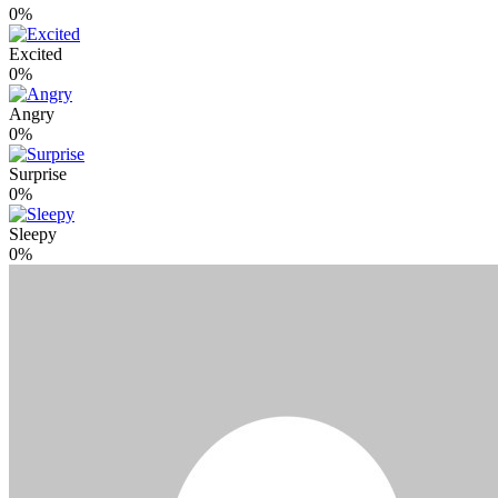
0%
Excited
0%
Angry
0%
Surprise
0%
Sleepy
0%