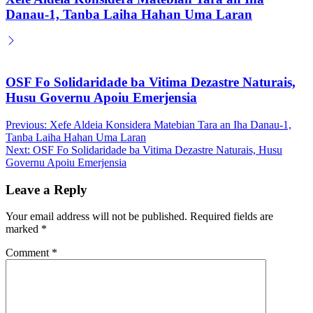
Danau-1, Tanba Laiha Hahan Uma Laran
OSF Fo Solidaridade ba Vitima Dezastre Naturais,
Husu Governu Apoiu Emerjensia
Post
Previous:
Xefe Aldeia Konsidera Matebian Tara an Iha Danau-1,
Tanba Laiha Hahan Uma Laran
navigation
Next:
OSF Fo Solidaridade ba Vitima Dezastre Naturais, Husu
Governu Apoiu Emerjensia
Leave a Reply
Your email address will not be published.
Required fields are
marked
*
Comment
*