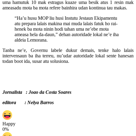
uma hamutuk 10 mak estragus kuaze uma besik atus 1 resin mak
ameasadu mota ba mota refere bainhira udan kontinua tau makas.
“Ha’u husu MOP liu husi Instutu Jestaun Ekipamentu
atu prepara lalais makina mai muda lalais fatuk ho rai-
henek ba mota ninin hodi tahan uma ne’ebe mota
ameasa hela da-daun,” dehan autoridade lokal ne’e iha
aldeia Lemorana.
Tanba ne’e, Governu labele dukur demais, tenke halo lalais
intervensaun ba iha terreu, nu’udar autoridade lokal sente hanesan
todan boot ida, susar atu solusiona.
Jornalista : Joao da Costa Soares
editora : Nelya Barros
Happy
0%