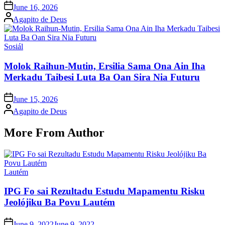
Posted
June 16, 2026
on
Posted
Agapito de Deus
by
Posted
Sosiál
in
Molok Raihun-Mutin, Ersilia Sama Ona Ain Iha
Merkadu Taibesi Luta Ba Oan Sira Nia Futuru
Posted
June 15, 2026
on
Posted
Agapito de Deus
by
More From Author
Posted
Lautém
in
IPG Fo sai Rezultadu Estudu Mapamentu Risku
Jeolójiku Ba Povu Lautém
Posted
June 9, 2022
June 9, 2022