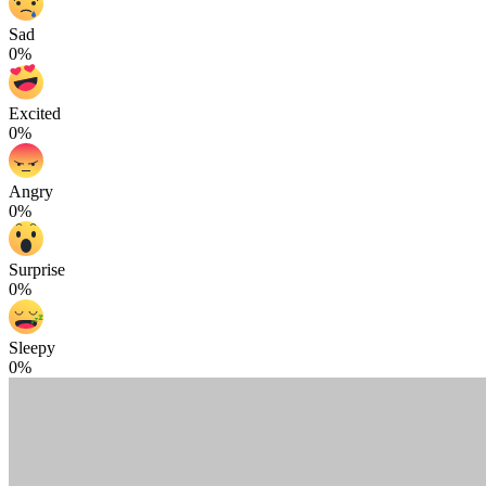
Sad
0%
Excited
0%
Angry
0%
Surprise
0%
Sleepy
0%