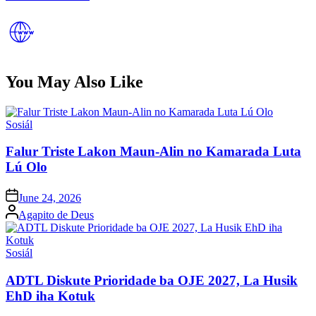
You May Also Like
Posted
Sosiál
in
Falur Triste Lakon Maun-Alin no Kamarada Luta
Lú Olo
Posted
June 24, 2026
on
Posted
Agapito de Deus
by
Posted
Sosiál
in
ADTL Diskute Prioridade ba OJE 2027, La Husik
EhD iha Kotuk