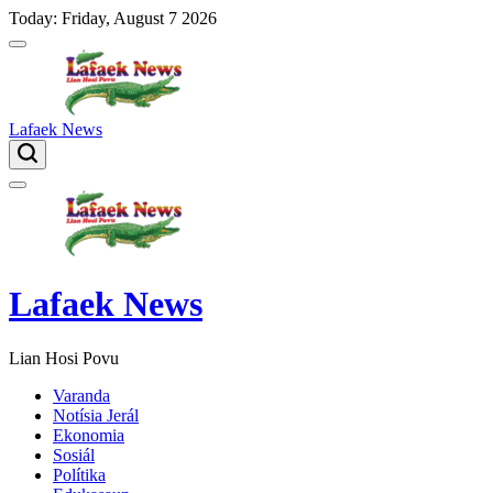
Skip
Today: Friday, August 7 2026
to
content
Lafaek News
Menu
Lafaek News
Lian Hosi Povu
Varanda
Notísia Jerál
Ekonomia
Sosiál
Polítika