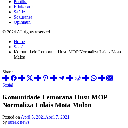
Polítika
Edukasaun
Saúde
Seguransa
Opiniaun
© 2024 All rights reserved.
Home
Sosiál
Komunidade Lemorana Husu MOP Normaliza Lalais Mota
Maloa
Share
Posted
Sosiál
in
Komunidade Lemorana Husu MOP
Normaliza Lalais Mota Maloa
Posted on
April 5, 2021
April 7, 2021
by
lafeak news