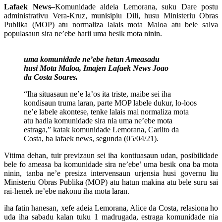
Lafaek News–
Komunidade aldeia Lemorana, suku Dare postu
administrativu Vera-Kruz, munisipiu Dili, husu Ministeriu Obras
Publika (MOP) atu normaliza lalais mota Maloa atu bele salva
populasaun sira ne’ebe harii uma besik mota ninin.
uma komunidade ne’ebe hetan Ameasadu
husi Mota Maloa, Imajen Lafaek News Joao
da Costa Soares.
“Iha situasaun ne’e la’os ita triste, maibe sei iha
kondisaun truma laran, parte MOP labele dukur, lo-loos
ne’e labele akontese, tenke lalais mai normaliza mota
atu hadia komunidade sira nia uma ne’ebe mota
estraga,” katak komunidade Lemorana, Carlito da
Costa, ba lafaek news, segunda (05/04/21).
Vitima dehan, tuir previzaun sei iha kontiuasaun udan, posibilidade
bele fo ameasa ba komunidade sira ne’ebe’ uma besik ona ba mota
ninin, tanba ne’e presiza intervensaun urjensia husi governu liu
Ministeriu Obras Publika (MOP) atu hatun makina atu bele suru sai
rai-henek ne’ebe nakonu iha mota laran.
iha fatin hanesan, xefe adeia Lemorana, Alice da Costa, relasiona ho
uda iha sabadu kalan tuku 1 madrugada, estraga komunidade nia