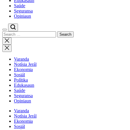
Edukasaun
Saúde
Seguransa
Opiniaun
Switch
Search
color
for:
mode
Close
search
Varanda
Notísia Jerál
Ekonomia
Sosiál
Polítika
Edukasaun
Saúde
Seguransa
Opiniaun
Varanda
Notísia Jerál
Ekonomia
Sosiál