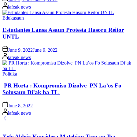
on
Posted
lafeak news
by
Posted
Edukasaun
in
Estudantes Lansa Asaun Protesta Hasoru Reitor
UNTL
Posted
June 9, 2022
June 9, 2022
on
Posted
lafeak news
by
Posted
Polítika
in
PR Horta : Kompromisu Dizolve PN La’os Fo
Solusaun Di’ak ba TL
Posted
June 8, 2022
on
Posted
lafeak news
by
Xefe Aldeia Konsidera Matebian Tara an Iha