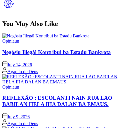
You May Also Like
Posted
Opiniaun
in
Negósiu Illegál Kontribui ba Estadu Bankrota
Posted
July 14, 2026
on
Posted
Agapito de Deus
by
Posted
Opiniaun
in
REFLEXÃO : ESCOLANTI NAIN RUA LAO
BABILAN HELA IHA DALAN BA EMAUS.
Posted
July 9, 2026
on
Posted
Agapito de Deus
by