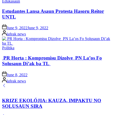
Posted
Edukasaun
in
Estudantes Lansa Asaun Protesta Hasoru Reitor
UNTL
Posted
June 9, 2022
June 9, 2022
on
Posted
lafeak news
by
Posted
Polítika
in
PR Horta : Kompromisu Dizolve PN La’os Fo
Solusaun Di’ak ba TL
Posted
June 8, 2022
on
Posted
lafeak news
by
KRIZE EKOLÓJIA: KAUZA, IMPAKTU NO
SOLUSAUN SIRA