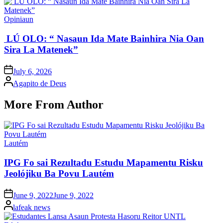
Posted
Opiniaun
in
LÚ OLO: “ Nasaun Ida Mate Bainhira Nia Oan
Sira La Matenek”
Posted
July 6, 2026
on
Posted
Agapito de Deus
by
More From Author
Posted
Lautém
in
IPG Fo sai Rezultadu Estudu Mapamentu Risku
Jeolójiku Ba Povu Lautém
Posted
June 9, 2022
June 9, 2022
on
Posted
lafeak news
by