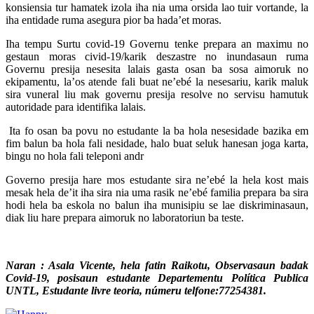
konsiensia tur hamatek izola iha nia uma orsida lao tuir vortande, la
iha entidade ruma asegura pior ba hada’et moras.
Iha tempu Surtu covid-19 Governu tenke prepara an maximu no
gestaun moras civid-19/karik deszastre no inundasaun ruma
Governu presija nesesita lalais gasta osan ba sosa aimoruk no
ekipamentu, la’os atende fali buat ne’ebé la nesesariu, karik maluk
sira vuneral liu mak governu presija resolve no servisu hamutuk
autoridade para identifika lalais.
Ita fo osan ba povu no estudante la ba hola nesesidade bazika em
fim balun ba hola fali nesidade, halo buat seluk hanesan joga karta,
bingu no hola fali teleponi andr
Governo presija hare mos estudante sira ne’ebé la hela kost mais
mesak hela de’it iha sira nia uma rasik ne’ebé familia prepara ba sira
hodi hela ba eskola no balun iha munisipiu se lae diskriminasaun,
diak liu hare prepara aimoruk no laboratoriun ba teste.
Naran : Asala Vicente, hela fatin Raikotu, Observasaun badak
Covid-19, posisaun estudante Departementu Política Publica
UNTL, Estudante livre teoria, númeru telfone:77254381.