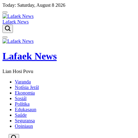
Skip
Today: Saturday, August 8 2026
to
content
Lafaek News
Menu
Lafaek News
Lian Hosi Povu
Varanda
Notísia Jerál
Ekonomia
Sosiál
Polítika
Edukasaun
Saúde
Seguransa
Opiniaun