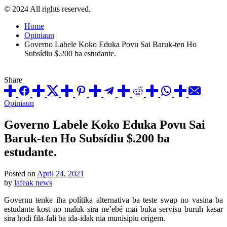
© 2024 All rights reserved.
Home
Opiniaun
Governo Labele Koko Eduka Povu Sai Baruk-ten Ho
Subsídiu $.200 ba estudante.
Share
Posted
Opiniaun
in
Governo Labele Koko Eduka Povu Sai
Baruk-ten Ho Subsídiu $.200 ba
estudante.
Posted on
April 24, 2021
by
lafeak news
Governu tenke iha polítika alternativa ba teste swap no vasina ba
estudante kost no maluk sira ne’ebé mai buka servisu buruh kasar
sira hodi fila-fali ba ida-idak nia munisipiu origem.