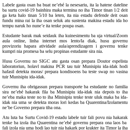
Labele gasta osan ba buat ne’ebé la nesesariu, ita la hatene dateline
ba surtu covid-19 bainhira maka termina no iha Timor tinan 1/2 deit
ga keta halo tinan 5/10 ba leten, ita nia estadu defende deit osan
fundu mina rai la iha osan seluk atu sustenta makina estadu ida ho
tempu naruk ho nune’e ita tenke poupa osan.
Estudante barak mak seidauk iha kuinesimentu ba uja virtual/Zoom
aula online, linha internet mos lento/la diak, husu governu
provizoriu hapara atividade aula/aprendizagem i governu tenke
kumpri nia promesa ba selu propinas estudante sira nia.
Husu Governu no SIGC atu gasta osan prepara Doutor espelista
laboratoriun, holavl makina PCR tau tuir Munisipiu ida-idak hodi
hafasil detekta moras/ prepara kondisoens ba teste swap no vasina
tuir Munisipiu ida-idak.
Governu iha obrigassun prepara transporte ba estudante no familia
sira ne’ebé hakarak fila ba Munisipiu ida-idak nia depois to iha
ne’eba maka teste no to iha Minisipiu tenke teste uluk maka ba ida-
idak nia uma se detekta moras lori kedas ba Quarentina/Izolamentu
ne’be Governo prepara tiha ona.
Atu luta ba Surtu Covid-19 estadu labele tuir fali povu nia hakarak
tenke ba izola iha Quarentina ne’ebé governu prepara ona laos ba
fali izola nia uma hodi lao tuir nia hakark por krakter ita Timor la iha