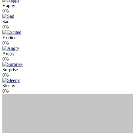
Happy
0%
Sad
0%
Excited
0%
Angry
0%
Surprise
0%
Sleepy
0%