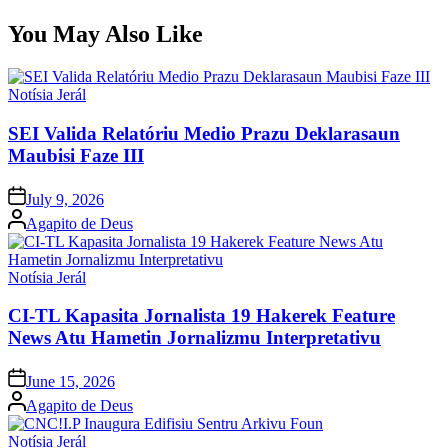
You May Also Like
Posted
Notísia Jerál
in
SEI Valida Relatóriu Medio Prazu Deklarasaun
Maubisi Faze III
Posted
July 9, 2026
on
Posted
Agapito de Deus
by
Posted
Notísia Jerál
in
CI-TL Kapasita Jornalista 19 Hakerek Feature
News Atu Hametin Jornalizmu Interpretativu
Posted
June 15, 2026
on
Posted
Agapito de Deus
by
Posted
Notísia Jerál