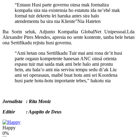
“Entaun Husi parte governu oinsa mak formaliza
kompaña sira nia existensia ho estatutu ida ne’ebé mak
formal tuir dekretu lei haruka antes sira halo
atendementu ba sira nia Kliente”Nia Hateten
Iha Sorin seluk, Adjunto Kompañia GlobalNet Unipessoal.Lda
Alexandre Pires Mendes, apresia no sente kontente, tanba bele hetan
ona Sertifikadu rejistu husi governu.
“Ami hetan ona Sertifikadu Tuir mai ami rona de’it husi
parte orgaun kompetente hanesan ANC oinsá orienta
espasu tuir mai saida mak ami bele halo ami prontu
hein, atu hala’o ami nia servisu tempu sedu di’ak Liu
ami sei operasaun, maibé buat hotu ami sei Koordena
husi parte hotu-hotu importante tebes,” hakotu nia
Jornalista : Rita Moniz
Editór : Agapito de Deus
Happy
0%