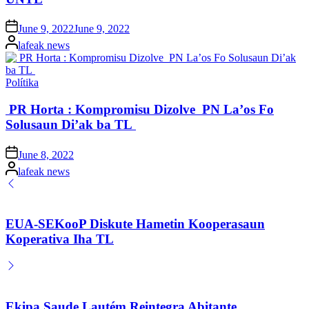
Posted
June 9, 2022
June 9, 2022
on
Posted
lafeak news
by
Posted
Polítika
in
PR Horta : Kompromisu Dizolve PN La’os Fo
Solusaun Di’ak ba TL
Posted
June 8, 2022
on
Posted
lafeak news
by
EUA-SEKooP Diskute Hametin Kooperasaun
Koperativa Iha TL
Ekipa Saude Lautém Reintegra Abitante