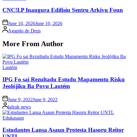
in
CNC!I.P Inaugura Edifisiu Sentru Arkivu Foun
Posted
June 10, 2026
June 10, 2026
on
Posted
Agapito de Deus
by
More From Author
Posted
Lautém
in
IPG Fo sai Rezultadu Estudu Mapamentu Risku
Jeolójiku Ba Povu Lautém
Posted
June 9, 2022
June 9, 2022
on
Posted
lafeak news
by
Posted
Edukasaun
in
Estudantes Lansa Asaun Protesta Hasoru Reitor
UNTL