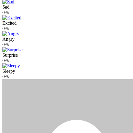
Sad
0%
Excited
0%
Angry
0%
Surprise
0%
Sleepy
0%