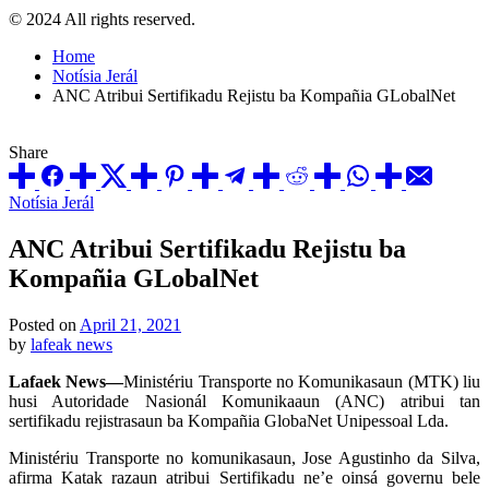
© 2024 All rights reserved.
Home
Notísia Jerál
ANC Atribui Sertifikadu Rejistu ba Kompañia GLobalNet
Share
Posted
Notísia Jerál
in
ANC Atribui Sertifikadu Rejistu ba
Kompañia GLobalNet
Posted on
April 21, 2021
by
lafeak news
Lafaek News—
Ministériu Transporte no Komunikasaun (MTK) liu
husi Autoridade Nasionál Komunikaaun (ANC) atribui tan
sertifikadu rejistrasaun ba Kompañia GlobaNet Unipessoal Lda.
Ministériu Transporte no komunikasaun, Jose Agustinho da Silva,
afirma Katak razaun atribui Sertifikadu ne’e oinsá governu bele