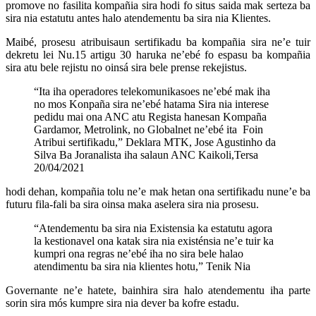
promove no fasilita kompañia sira hodi fo situs saida mak serteza ba
sira nia estatutu antes halo atendementu ba sira nia Klientes.
Maibé, prosesu atribuisaun sertifikadu ba kompañia sira ne’e tuir
dekretu lei Nu.15 artigu 30 haruka ne’ebé fo espasu ba kompañia
sira atu bele rejistu no oinsá sira bele prense rekejistus.
“Ita iha operadores telekomunikasoes ne’ebé mak iha
no mos Konpaña sira ne’ebé hatama Sira nia interese
pedidu mai ona ANC atu Regista hanesan Kompaña
Gardamor, Metrolink, no Globalnet ne’ebé ita Foin
Atribui sertifikadu,” Deklara MTK, Jose Agustinho da
Silva Ba Joranalista iha salaun ANC Kaikoli,Tersa
20/04/2021
hodi dehan, kompañia tolu ne’e mak hetan ona sertifikadu nune’e ba
futuru fila-fali ba sira oinsa maka aselera sira nia prosesu.
“Atendementu ba sira nia Existensia ka estatutu agora
la kestionavel ona katak sira nia existénsia ne’e tuir ka
kumpri ona regras ne’ebé iha no sira bele halao
atendimentu ba sira nia klientes hotu,” Tenik Nia
Governante ne’e hatete, bainhira sira halo atendementu iha parte
sorin sira mós kumpre sira nia dever ba kofre estadu.