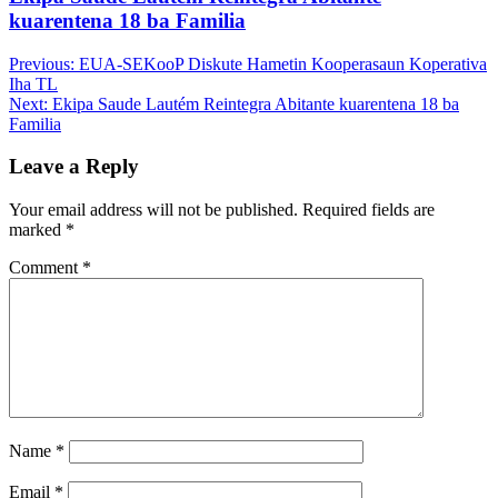
kuarentena 18 ba Familia
Post
Previous:
EUA-SEKooP Diskute Hametin Kooperasaun Koperativa
Iha TL
navigation
Next:
Ekipa Saude Lautém Reintegra Abitante kuarentena 18 ba
Familia
Leave a Reply
Your email address will not be published.
Required fields are
marked
*
Comment
*
Name
*
Email
*