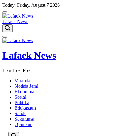
Skip
Today: Friday, August 7 2026
to
content
Lafaek News
Menu
Lafaek News
Lian Hosi Povu
Varanda
Notísia Jerál
Ekonomia
Sosiál
Polítika
Edukasaun
Saúde
Seguransa
Opiniaun