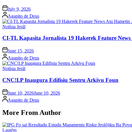
Posted
July 9, 2026
on
Posted
Agapito de Deus
by
Posted
Notísia Jerál
in
CI-TL Kapasita Jornalista 19 Hakerek Feature News 
Posted
June 15, 2026
on
Posted
Agapito de Deus
by
Posted
Notísia Jerál
in
CNC!I.P Inaugura Edifisiu Sentru Arkivu Foun
Posted
June 10, 2026
June 10, 2026
on
Posted
Agapito de Deus
by
More From Author
Posted
Lautém