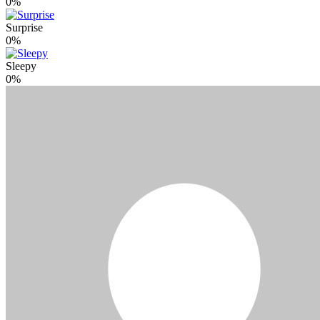
0%
Surprise
0%
Sleepy
0%