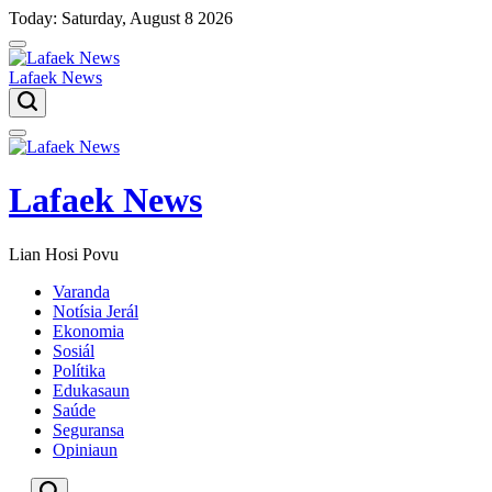
Skip
Today: Saturday, August 8 2026
to
content
Lafaek News
Menu
Lafaek News
Lian Hosi Povu
Varanda
Notísia Jerál
Ekonomia
Sosiál
Polítika
Edukasaun
Saúde
Seguransa
Opiniaun