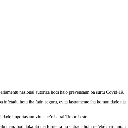
parlamentu nasional autoriza hodi halo prevensaun ba surtu Covid-19.
 ba infetadu hotu iha fatin seguru, evita lastramente iha komunidade nia
idade importasaun virus ne’e ba rai Timor Leste.
u nian, hodi taka ita nia fornteira no entrada hotu ne’ebé mai inpoin