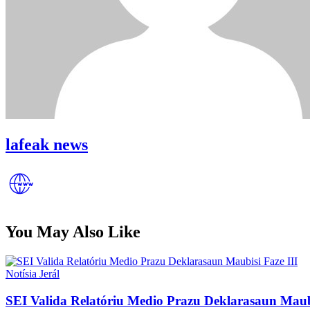
lafeak news
You May Also Like
Posted
Notísia Jerál
in
SEI Valida Relatóriu Medio Prazu Deklarasaun Maubi