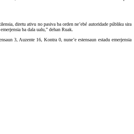
ilensia, diretu ativu no pasiva ba orden ne’ebé autoridade públiku sira
u emerjensia ba dala ualu,” dehan Ruak.
ensaun 3, Auzente 16, Kontra 0, nune’e estensaun estadu emerjensia