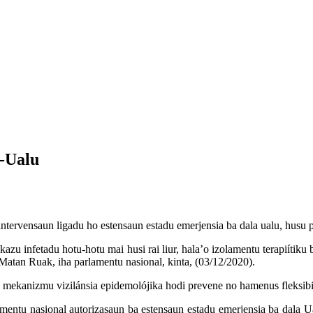
-Ualu
ntervensaun ligadu ho estensaun estadu emerjensia ba dala ualu, husu 
a kazu infetadu hotu-hotu mai husi rai liur, hala’o izolamentu terapiítiku
r Matan Ruak, iha parlamentu nasional, kinta, (03/12/2020).
 mekanizmu vizilánsia epidemolójika hodi prevene no hamenus fleksibil
entu nasional autorizasaun ba estensaun estadu emerjensia ba dala Ual