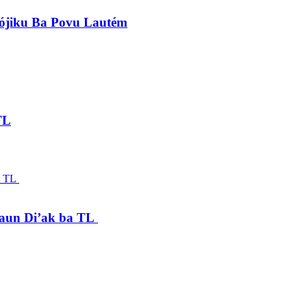
lójiku Ba Povu Lautém
TL
saun Di’ak ba TL