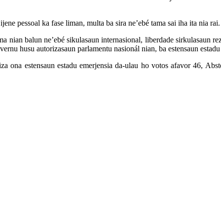
ne pessoal ka fase liman, multa ba sira ne’ebé tama sai iha ita nia rai.
ma nian balun ne’ebé sikulasaun internasional, liberdade sirkulasaun rez
governu husu autorizasaun parlamentu nasionál nian, ba estensaun estad
za ona estensaun estadu emerjensia da-ulau ho votos afavor 46, Abst