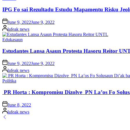
in
IPG Fo sai Rezultadu Estudu Mapamentu Risku Jeo
Posted
June 9, 2022
June 9, 2022
on
Posted
lafeak news
by
Posted
Edukasaun
in
Estudantes Lansa Asaun Protesta Hasoru Reitor UN
Posted
June 9, 2022
June 9, 2022
on
Posted
lafeak news
by
Posted
Polítika
in
PR Horta : Kompromisu Dizolve PN La’os Fo Solu
Posted
June 8, 2022
on
Posted
lafeak news
by