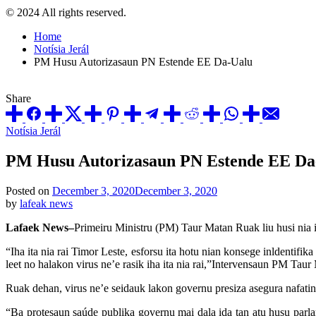
© 2024 All rights reserved.
Home
Notísia Jerál
PM Husu Autorizasaun PN Estende EE Da-Ualu
Share
Posted
Notísia Jerál
in
PM Husu Autorizasaun PN Estende EE Da
Posted on
December 3, 2020
December 3, 2020
by
lafeak news
Lafaek News–
Primeiru Ministru (PM) Taur Matan Ruak liu husi nia i
“Iha ita nia rai Timor Leste, esforsu ita hotu nian konsege inldentifik
leet no halakon virus ne’e rasik iha ita nia rai,”Intervensaun PM Tau
Ruak dehan, virus ne’e seidauk lakon governu presiza asegura nafatin
“Ba protesaun saúde publika governu mai dala ida tan atu husu parlam