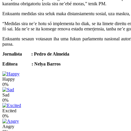
karantina obrigatoriu izola sira ne’ebé moras,” tenik PM.
Enkuantu medidas sira seluk maka distansiamentu sosial, uza maskra, ije
“Medidas sira ne’e hotu só implementa ho diak, se ita limete direitu e
fó sai. Ida ne’e se ita konsege renova estadu emerjensia, tanba ne’e 
Enkuantu sesaun votasaun iha uma fukun parlamentu nasional autori
passa.
Jornalista : Pedro de Almeida
Editora : Nelya Barros
Happy
0%
Sad
0%
Excited
0%
Angry